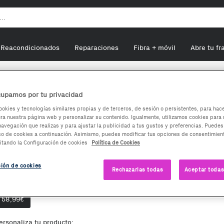
Reacondicionados
Reparaciones
Fibra + móvil
Abre tu fr
Google Home Mini
upamos por tu privacidad
ookies y tecnologías similares propias y de terceros, de sesión o persistentes, para hac
a nuestra página web y personalizar su contenido. Igualmente, utilizamos cookies para 
Google Home Mini
navegación que realizas y para ajustar la publicidad a tus gustos y preferencias. Puedes
so de cookies a continuación. Asimismo, puedes modificar tus opciones de consentimient
itando la Configuración de cookies
Política de Cookies
58,99
€
ción de cookies
Rechazarlas todas
Aceptar todas
pciones de compra:
Nuevo
58,99
€
ersonaliza tu producto: