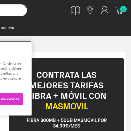
0
anquicia
er funcionar de
medir y obtener
CONTRATA LAS
 configurar y
o en cualquier
MEJORES TARIFAS
FIBRA + MÓVIL CON
 las cookies
MASMOVIL
FIBRA 300MB + 50GB MASMOVIL POR
34,90€/MES