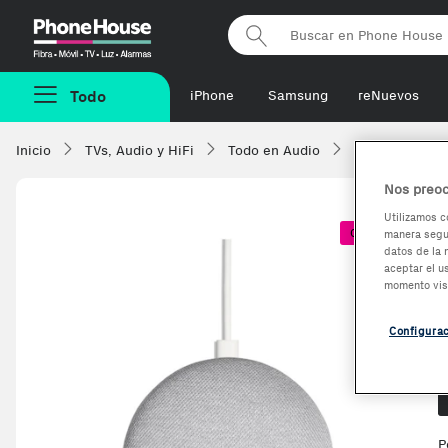
Phonehouse
Todo
iPhone
Samsung
reNuevos
Inicio
TVs, Audio y HiFi
Todo en Audio
Altavoces
Nos preoc
Utilizamos c
Coste + 1€
manera segur
datos de la 
aceptar el u
momento vis
Configura
O
P