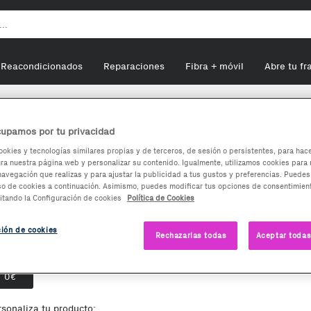
Reacondicionados
Reparaciones
Fibra + móvil
Abre tu fr
tooth y portátiles
Apple HomePod mini
upamos por tu privacidad
ookies y tecnologías similares propias y de terceros, de sesión o persistentes, para hac
a nuestra página web y personalizar su contenido. Igualmente, utilizamos cookies para 
pple HomePod mini
navegación que realizas y para ajustar la publicidad a tus gustos y preferencias. Puedes
so de cookies a continuación. Asimismo, puedes modificar tus opciones de consentimient
itando la Configuración de cookies
Política de Cookies
0
€
ción de cookies
Rechazarlas todas
Aceptar todas
ciones de compra:
Nuevo
0
€
rsonaliza tu producto: