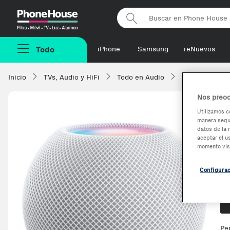
Phonehouse
Todo
iPhone
Samsung
reNuevos
Inicio
TVs, Audio y HiFi
Todo en Audio
Altavoces Blue
Nos preoc
Utilizamos c
manera segur
A
datos de la 
aceptar el u
momento vis
Configura
Op
Pe