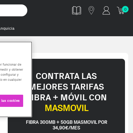
0
anquicia
er funcionar de
medir y obtener
CONTRATA LAS
 configurar y
o en cualquier
MEJORES TARIFAS
FIBRA + MÓVIL CON
 las cookies
MASMOVIL
FIBRA 300MB + 50GB MASMOVIL POR
34,90€/MES